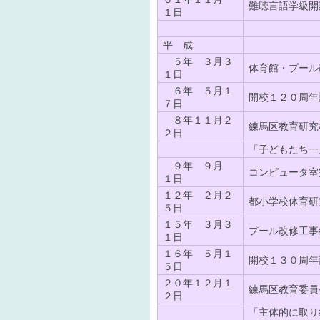
難聴言語学級開
１日
平 成
５年 ３月３
体育館・プール
１日
６年 ５月１
開校１２０周年
７日
８年１１月２
練馬区教育研究
２日
「子どもたち一
９年 ９月
コンピュータ室
１日
１２年 ２月２
都小学校体育研
５日
１５年 ３月３
プール改修工事
１日
１６年 ５月１
開校１３０周年
５日
２０年１２月１
練馬区教育委員
２日
「主体的に取り