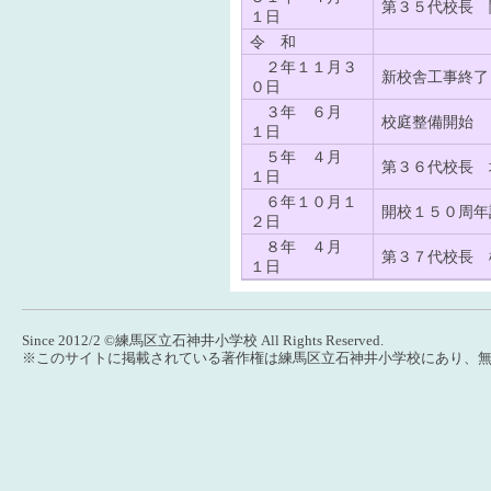
第３５代校長 
１日
令 和
２年１１月３
新校舎工事終了
０日
３年 ６月
校庭整備開始
１日
５年 ４月
第３６代校長 
１日
６年１０月１
開校１５０周年
２日
８年 ４月
第３７代校長 
１日
Since 2012/2 ©練馬区立石神井小学校 All Rights Reserved.
※このサイトに掲載されている著作権は練馬区立石神井小学校にあり、