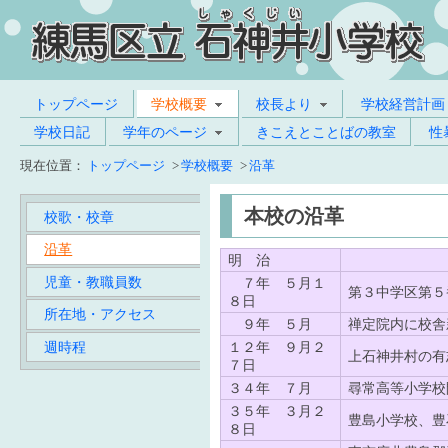
トップページ
学校概要
校長より
学校経営計画
学校日記
学年のページ
きこえとことばの教室
性
現在位置：
トップページ
>
学校概要
>
沿革
本校の沿革
校歌・校章
沿革
明 治
児童・教職員数
７年 ５月１
第３中学区第５
８日
所在地・アクセス
９年 ５月
禅定院内に校舎
週時程
１２年 ９月２
上石神井村の有
７日
３４年 ７月
尋常高等小学校
３５年 ３月２
豊島小学校、豊
８日