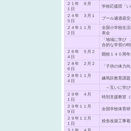
２１年 ９月
学校応援団「い
１日
２４年 ３月１
プール濾過器交
５日
２４年１１月
全国小学校生活
２日
表会
「地域に学び 
合的な学習の時
２６年 ５月２
開校１４０周年
４日
２８年 ２月２
「子供の体力向
６日
２８年１１月
練馬区教育課題
４日
～互いに学び
２９年 ４月
特別支援教室（
１日
２９年１１月
全国学校体育研
９日
２９年１２月
校舎改築工事着
１日
３１年 ４月