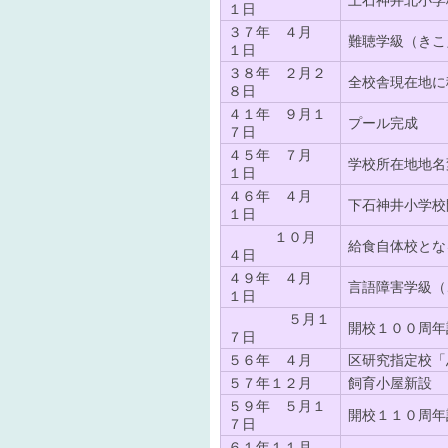
１日
３７年 ４月
難聴学級（き
１日
３８年 ２月２
全校舎現在地に
８日
４１年 ９月１
プール完成
７日
４５年 ７月
学校所在地地名
１日
４６年 ４月
下石神井小学校
１日
１０月
給食自体校とな
４日
４９年 ４月
言語障害学級（
１日
５月１
開校１００周年
７日
５６年 ４月
区研究指定校「
５７年１２月
飼育小屋新設
５９年 ５月１
開校１１０周年
７日
６１年１１月