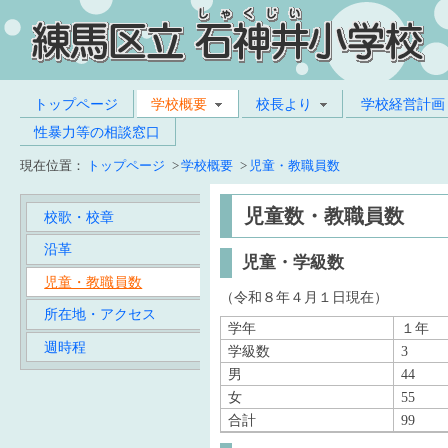
トップページ
学校概要
校長より
学校経営計画
性暴力等の相談窓口
現在位置：
トップページ
>
学校概要
>
児童・教職員数
児童数・教職員数
校歌・校章
沿革
児童・学級数
児童・教職員数
（令和８年４月１日現在）
所在地・アクセス
学年
１年
週時程
学級数
3
男
44
女
55
合計
99