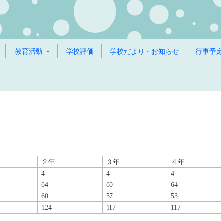
教育活動
学校評価
学校だより・お知らせ
行事予
２年
３年
４年
4
4
4
64
60
64
60
57
53
124
117
117