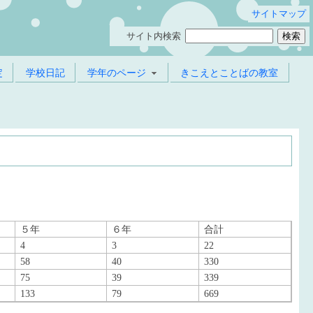
サイトマップ
サイト内検索
定
学校日記
学年のページ
きこえとことばの教室
５年
６年
合計
4
3
22
58
40
330
75
39
339
133
79
669