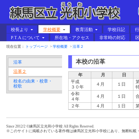
校長より
学校概要
教育活動
学校日記
P.T.A.について
所在地・アクセス
非常時の対応
現在位置：
トップページ
>
学校概要
>
沿革２
本校の沿革
沿革
沿革２
年
月
日
校名の由来・校章・
平成
４月
１日
校歌
３０年
令和
４月
１日
４年
２年
４月
１日
Since 2012/2 ©練馬区立光和小学校 All Rights Reserved.
※このサイトに掲載されている著作権は練馬区立光和小学校にあり、無断転載