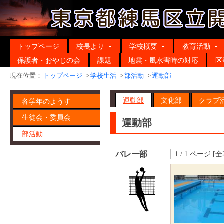
トップページ
校長より
学校概要
教育活動
保護者・おやじの会
課題
地震・風水害時の対応
区
現在位置：
トップページ
>
学校生活
>
部活動
>
運動部
運動部
文化部
クラブ
各学年のようす
生徒会・委員会
運動部
部活動
バレー部
1 / 1 ページ [全