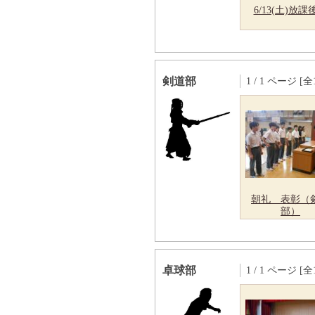
6/13(土)放課
剣道部
1 / 1 ページ [全
朝礼 表彰（
部）
卓球部
1 / 1 ページ [全