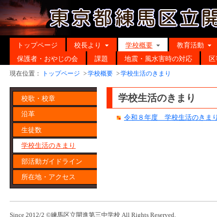
トップページ
校長より
学校概要
教育活動
保護者・おやじの会
課題
地震・風水害時の対応
区
現在位置：
トップページ
>
学校概要
>
学校生活のきまり
学校生活のきまり
校歌・校章
沿革
令和８年度 学校生活のきま
生徒数
学校生活のきまり
部活動ガイドライン
所在地・アクセス
Since 2012/2 ©練馬区立開進第三中学校 All Rights Reserved.