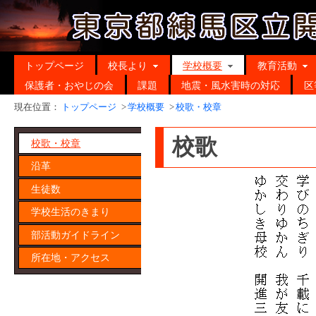
トップページ
校長より
学校概要
教育活動
保護者・おやじの会
課題
地震・風水害時の対応
区
現在位置：
トップページ
>
学校概要
>
校歌・校章
校歌
校歌・校章
沿革
生徒数
学校生活のきまり
部活動ガイドライン
所在地・アクセス