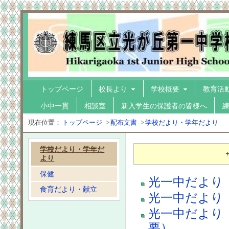
トップページ
校長より
学校概要
教育活
小中一貫
相談室
新入学生の保護者の皆様へ
現在位置：
トップページ
>
配布文書
>
学校だより・学年だより
学校だより・学年だ
より
保健
光一中だより 
食育だより・献立
光一中だより 
光一中だより
要）