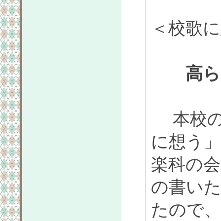
＜校歌に
高ら
本校の
に想う」
楽科の会
の書い
たので