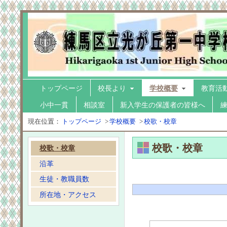
トップページ
校長より
学校概要
教育活
小中一貫
相談室
新入学生の保護者の皆様へ
現在位置：
トップページ
>
学校概要
>
校歌・校章
校歌・校章
校歌・校章
沿革
生徒・教職員数
所在地・アクセス