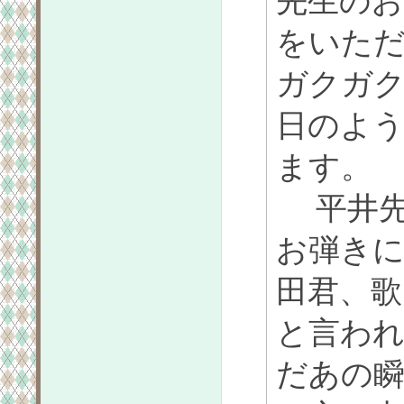
先生のお
をいた
ガクガ
日のよ
ます。
平井先
お弾き
田君、歌
と言わ
だあの