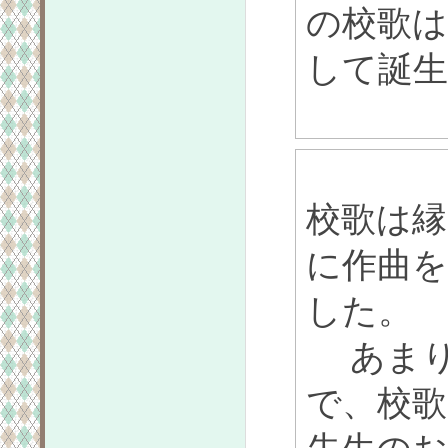
の校歌
して誕
校歌は縁
に作曲
した。
あまり
で、校