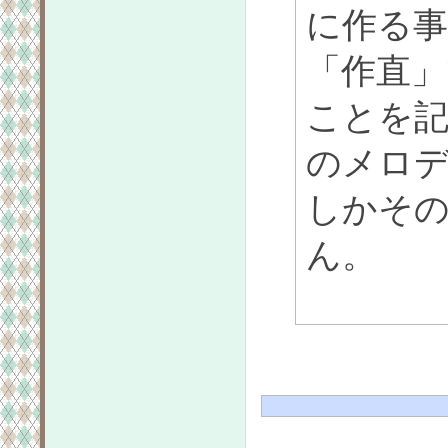
に作る
「作直
ことを
のメロ
しかそ
ん。