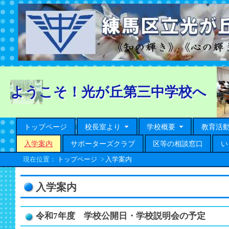
ようこそ！光が丘第三中学校へ
トップページ
校長室より
学校概要
教育活
入学案内
サポーターズクラブ
区等の相談窓口
い
現在位置：
トップページ
>
入学案内
入学案内
令和7年度 学校公開日・学校説明会の予定