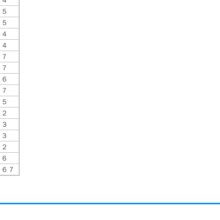
３５
３５
３４
２４
３７
３７
３６
３７
１５
３２
３３
３３
３２
１６
４６７