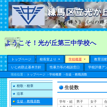
ようこそ！光が丘第三中学校へ
トップページ
校長室より
学校概要
教育活
いじめ防止基本方針
性暴力等の相談窓口
学校評価ア
現在位置：
トップページ
>
学校概要
>
生徒・教職員数
校歌・校章
生徒数
沿革
生徒・教職員数
学年・組
男子
女子
１年Ａ組
１７
１７