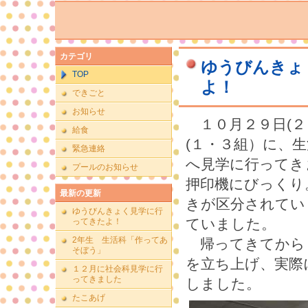
カテゴリ
ゆうびんきょ
TOP
よ！
できごと
お知らせ
１０月２９日(２
給食
(１・３組）に、
緊急連絡
へ見学に行ってき
プールのお知らせ
押印機にびっくり
最新の更新
きが区分されてい
ゆうびんきょく見学に行
ていました。
ってきたよ！
2年生 生活科「作ってあ
帰ってきてから 
そぼう」
を立ち上げ、実際
１２月に社会科見学に行
ってきました
しました。
たこあげ