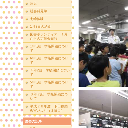
遠足
社会科見学
七輪体験
1月8日の給食
図書ボランティア １月
からの定例会日程
1年5組 学級閉鎖につい
て
6年3組 学級閉鎖につい
て
４年2組 学級閉鎖につい
て
5年3組 学級閉鎖につい
て
３年２組 学級閉鎖につ
いて
平成２６年度 下田移動
教室だより（３日目）
過去の記事