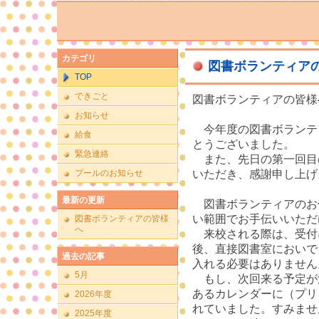
カテゴリ
図書ボランティア
TOP
できごと
図書ボランティアの皆様
お知らせ
今年度の図書ボランテ
給食
とうございました。
緊急連絡
また、先日の第一回目
プールのお知らせ
いただき、感謝申し上げ
最新の更新
図書ボランティアのお
い範囲でお手伝いいただ
図書ボランティアの皆様
へ
来校される際は、受付
後、直接図書室においで
過去の記事
入れる必要はありません
5月
もし、次回来る予定が
あるカレンダーに（プリ
2026年度
れていました。すみませ
2025年度