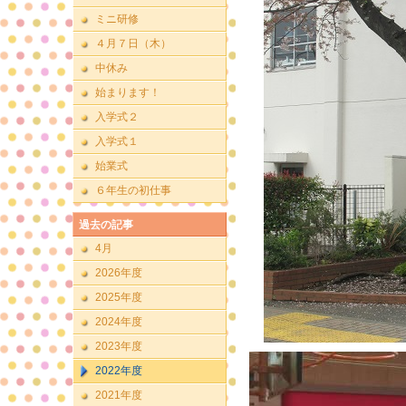
ミニ研修
４月７日（木）
中休み
始まります！
入学式２
入学式１
始業式
６年生の初仕事
過去の記事
4月
2026年度
2025年度
2024年度
2023年度
2022年度
2021年度