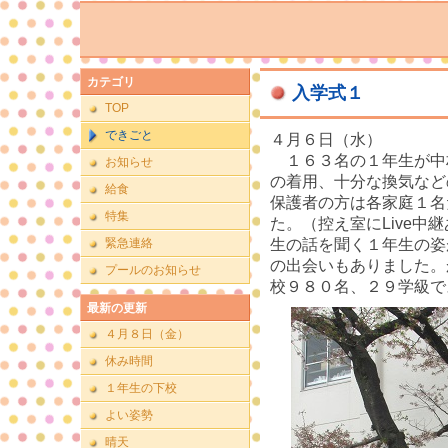
カテゴリ
入学式１
TOP
できごと
４月６日（水）
１６３名の１年生が中
お知らせ
の着用、十分な換気など
給食
保護者の方は各家庭１名
特集
た。（控え室にLive中
緊急連絡
生の話を聞く１年生の姿
の出会いもありました。
プールのお知らせ
校９８０名、２９学級で
最新の更新
４月８日（金）
休み時間
１年生の下校
よい姿勢
晴天