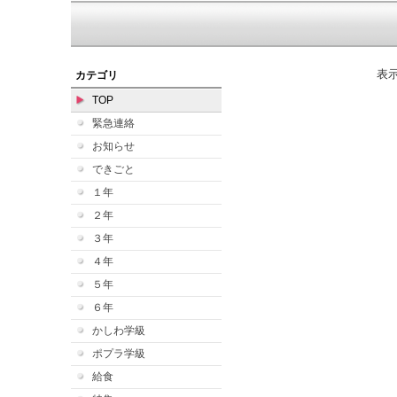
表
カテゴリ
TOP
緊急連絡
お知らせ
できごと
１年
２年
３年
４年
５年
６年
かしわ学級
ポプラ学級
給食