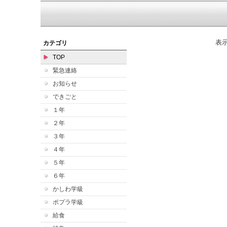
表
カテゴリ
TOP
緊急連絡
お知らせ
できごと
１年
２年
３年
４年
５年
６年
かしわ学級
ポプラ学級
給食