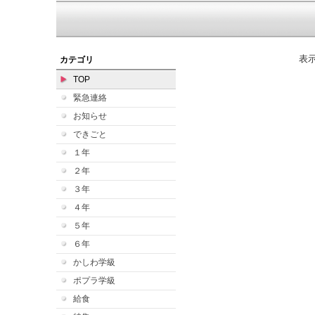
表
カテゴリ
TOP
緊急連絡
お知らせ
できごと
１年
２年
３年
４年
５年
６年
かしわ学級
ポプラ学級
給食