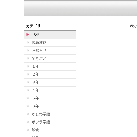
表
カテゴリ
TOP
緊急連絡
お知らせ
できごと
１年
２年
３年
４年
５年
６年
かしわ学級
ポプラ学級
給食