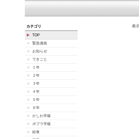
表
カテゴリ
TOP
緊急連絡
お知らせ
できごと
１年
２年
３年
４年
５年
６年
かしわ学級
ポプラ学級
給食