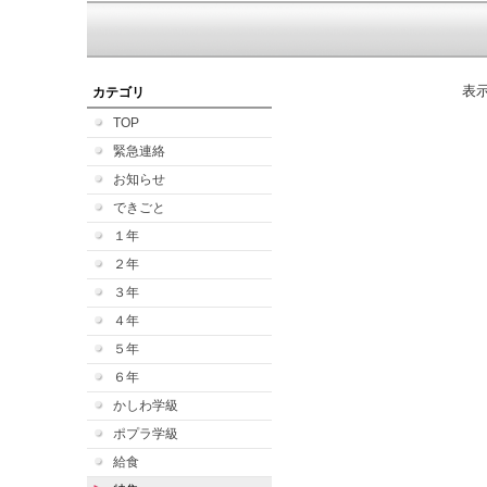
表
カテゴリ
TOP
緊急連絡
お知らせ
できごと
１年
２年
３年
４年
５年
６年
かしわ学級
ポプラ学級
給食