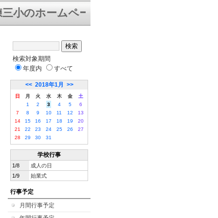
三小のホームページにようこそ。下は「学校
検索対象期間
年度内
すべて
<<
2018年1月
>>
日
月
火
水
木
金
土
1
2
3
4
5
6
7
8
9
10
11
12
13
14
15
16
17
18
19
20
21
22
23
24
25
26
27
28
29
30
31
学校行事
1/8
成人の日
1/9
始業式
行事予定
月間行事予定