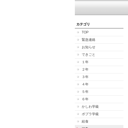
カテゴリ
TOP
緊急連絡
お知らせ
できごと
１年
２年
３年
４年
５年
６年
かしわ学級
ポプラ学級
給食