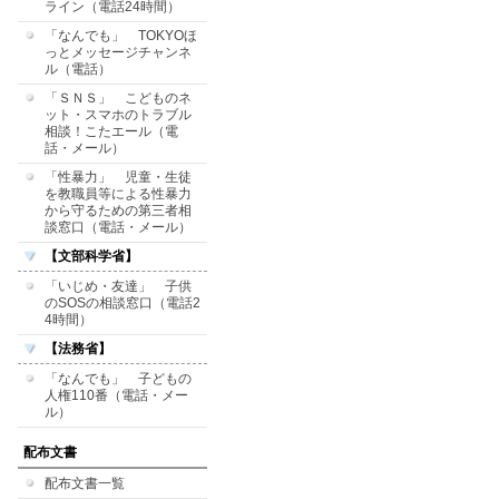
ライン（電話24時間）
「なんでも」 TOKYOほ
っとメッセージチャンネ
ル（電話）
「ＳＮＳ」 こどものネ
ット・スマホのトラブル
相談！こたエール（電
話・メール）
「性暴力」 児童・生徒
を教職員等による性暴力
から守るための第三者相
談窓口（電話・メール）
【文部科学省】
「いじめ・友達」 子供
のSOSの相談窓口（電話2
4時間）
【法務省】
「なんでも」 子どもの
人権110番（電話・メー
ル）
配布文書
配布文書一覧