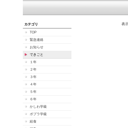
表
カテゴリ
TOP
緊急連絡
お知らせ
できごと
１年
２年
３年
４年
５年
６年
かしわ学級
ポプラ学級
給食