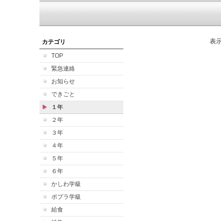
表
カテゴリ
TOP
緊急連絡
お知らせ
できごと
１年
２年
３年
４年
５年
６年
かしわ学級
ポプラ学級
給食