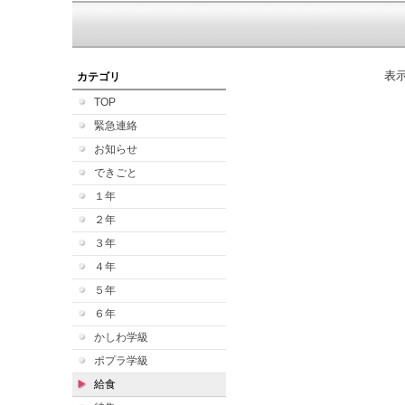
表
カテゴリ
TOP
緊急連絡
お知らせ
できごと
１年
２年
３年
４年
５年
６年
かしわ学級
ポプラ学級
給食