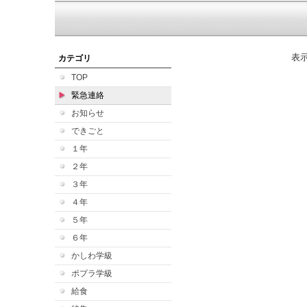
表
カテゴリ
TOP
緊急連絡
お知らせ
できごと
１年
２年
３年
４年
５年
６年
かしわ学級
ポプラ学級
給食