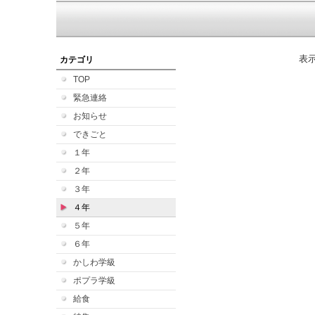
表
カテゴリ
TOP
緊急連絡
お知らせ
できごと
１年
２年
３年
４年
５年
６年
かしわ学級
ポプラ学級
給食