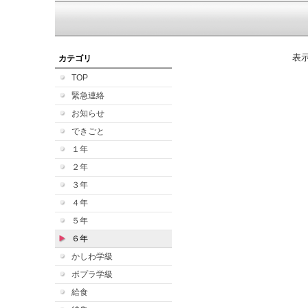
表
カテゴリ
TOP
緊急連絡
お知らせ
できごと
１年
２年
３年
４年
５年
６年
かしわ学級
ポプラ学級
給食