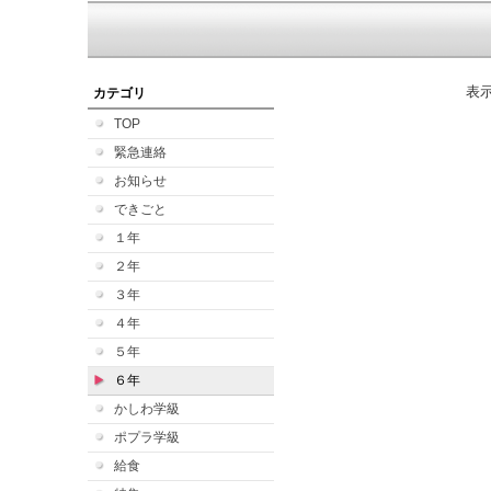
表
カテゴリ
TOP
緊急連絡
お知らせ
できごと
１年
２年
３年
４年
５年
６年
かしわ学級
ポプラ学級
給食