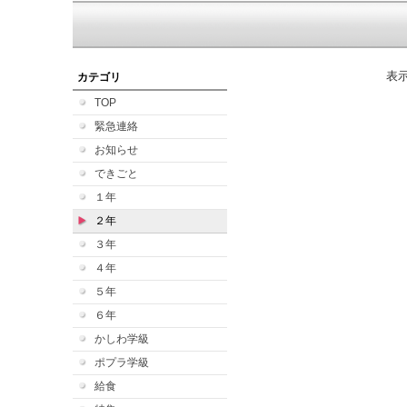
表
カテゴリ
TOP
緊急連絡
お知らせ
できごと
１年
２年
３年
４年
５年
６年
かしわ学級
ポプラ学級
給食