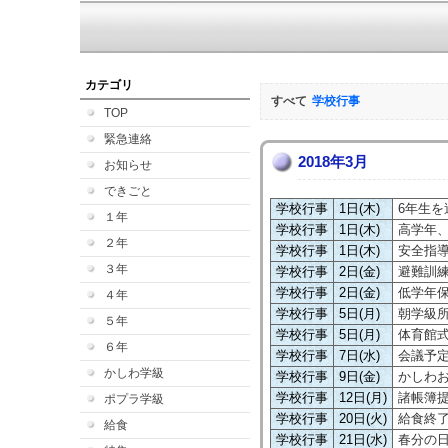
カテゴリ
すべて
学校行事
TOP
緊急連絡
2018年3月
お知らせ
できごと
学校行事
1日(木)
6年生を
１年
学校行事
1日(木)
高学年
２年
学校行事
1日(木)
安全指
３年
学校行事
2日(金)
避難訓
学校行事
2日(金)
低学年
４年
学校行事
5日(月)
朝学級
５年
学校行事
5日(月)
体育館
６年
学校行事
7日(水)
会議予
かしわ学級
学校行事
9日(金)
かしわ
学校行事
12日(月)
諸帳簿
ポプラ学級
学校行事
20日(火)
給食終
給食
学校行事
21日(水)
春分の