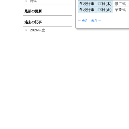
特集
学校行事
22日(木)
修了式
学校行事
23日(金)
卒業式
最新の更新
<< 先月
来月 >>
過去の記事
2026年度