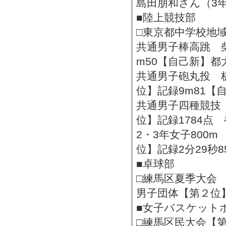
島田朋和さん（3
■陸上競技部
□東京都中学校地
共通男子棒高跳 
m50【自己新】都
共通男子砲丸投 
位】記録9m81【
共通男子四種競技 
位】記録1784点
2・3年女子800m
位】記録2分29秒
■卓球部
□練馬区夏季大会
男子団体【第２位
■女子バスケット
□練馬区民大会【