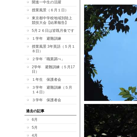
開進一中生の活躍
授業風景（６月１日）
東京都中学校地域別陸上
競技大会【結果報告】
5月２６日は皆既月食です
１学年 避難訓練
授業風景 3年英語（５月１
８日）
２学年「職業調べ」
2学年 避難訓練（５月17
日）
１年生 保護者会
３学年 避難訓練（５月
１４日）
３学年 保護者会
過去の記事
6月
5月
4月