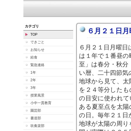
カテゴリ
６月２１日月
TOP
できごと
６月２１日月曜日
お知らせ
は１年で１番昼の
給食
至」は春分・秋分
緊急連絡
い暦、二十四節気
1年
地球から見て、太
2年
3年
を２４等分したも
授業風景
の目安に使われて
小中一貫教育
ある夏至点を太陽
園芸部
の日。毎年２１日
書道部
地球が太陽の周り
吹奏楽部