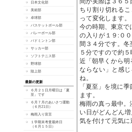
間が実際は３６５
日本文化部
ちり割り切れるこ
美術部
って変化します。
卓球部
バスケットボール部
今の時期、東京で
バレーボール部
の入りが１９:０
バドミントン部
間３４分です。冬
サッカー部
５分ですので約５
ソフトテニス部
近「朝早くから明
野球部
ならない」と感じ
陸上部
ね。
最新の更新
「夏至」を境に季
６月２１日月曜日は「夏
ます。
至」です
６月７月のあいさつ運動
梅雨の真っ最中。
（６月21日）
い日がどんどん増
梅雨入り宣言
気を付けて元気に
１学期末考査最終日
（６月１５日）