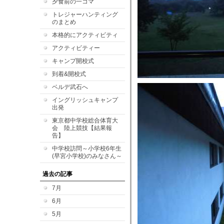
夕食前の一コマ
トレジャーハンティング
のまとめ
本格的にアクティビティ
アクティビティー
キャンプ開校式
到着&開校式
ベルデ武石へ
イングリッシュキャンプ
出発
東京都中学校総合体育大
会 陸上競技【結果報
告】
中学校訪問～小学校6年生
(早宮小学校)のみなさん～
過去の記事
7月
6月
5月