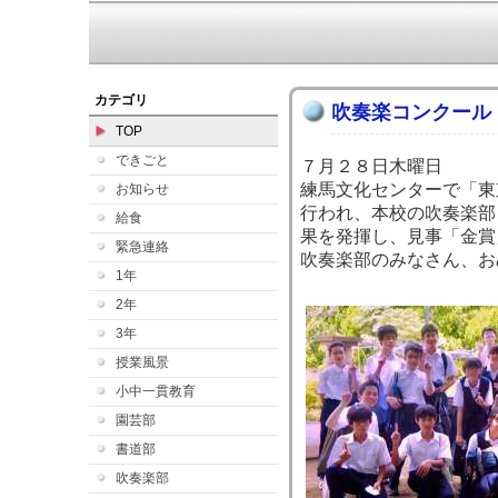
本
カテゴリ
吹奏楽コンクール
TOP
できごと
７月２８日木曜日
練馬文化センターで「東
お知らせ
行われ、本校の吹奏楽部
給食
果を発揮し、見事「金賞
緊急連絡
吹奏楽部のみなさん、お
1年
2年
3年
授業風景
小中一貫教育
園芸部
書道部
吹奏楽部