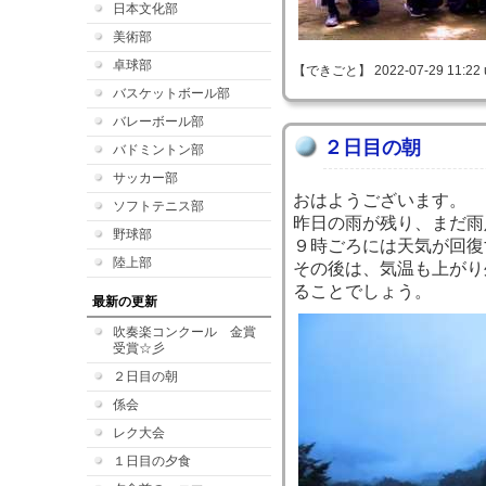
日本文化部
美術部
卓球部
【できごと】 2022-07-29 11:22 
バスケットボール部
バレーボール部
２日目の朝
バドミントン部
サッカー部
おはようございます。
ソフトテニス部
昨日の雨が残り、まだ雨
野球部
９時ごろには天気が回復
陸上部
その後は、気温も上がり
ることでしょう。
最新の更新
吹奏楽コンクール 金賞
受賞☆彡
２日目の朝
係会
レク大会
１日目の夕食