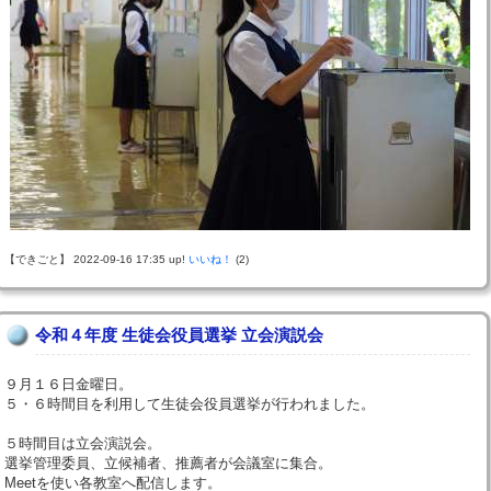
【できごと】 2022-09-16 17:35 up!
いいね！
(2)
令和４年度 生徒会役員選挙 立会演説会
９月１６日金曜日。
５・６時間目を利用して生徒会役員選挙が行われました。
５時間目は立会演説会。
選挙管理委員、立候補者、推薦者が会議室に集合。
Meetを使い各教室へ配信します。