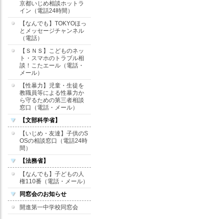
京都いじめ相談ホットラ
イン（電話24時間）
【なんでも】TOKYOほっ
とメッセージチャンネル
（電話）
【ＳＮＳ】こどものネッ
ト・スマホのトラブル相
談！こたエール（電話・
メール）
【性暴力】児童・生徒を
教職員等による性暴力か
ら守るための第三者相談
窓口（電話・メール）
【文部科学省】
【いじめ・友達】子供のS
OSの相談窓口（電話24時
間）
【法務省】
【なんでも】子どもの人
権110番（電話・メール）
同窓会のお知らせ
開進第一中学校同窓会