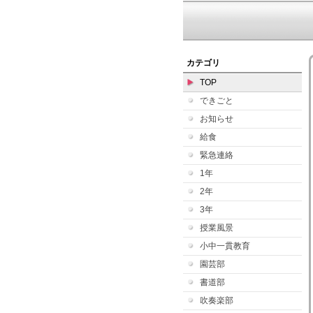
カテゴリ
TOP
できごと
お知らせ
給食
緊急連絡
1年
2年
3年
授業風景
小中一貫教育
園芸部
書道部
吹奏楽部