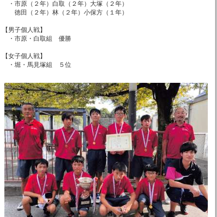
・市原（２年）白取（２年）大塚（２年）
徳田（２年）林（２年）小保方（１年）
【男子個人戦】
・市原・白取組 優勝
【女子個人戦】
・堀・馬見塚組 ５位