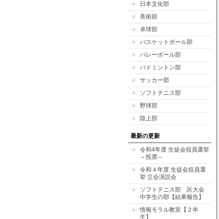
日本文化部
美術部
卓球部
バスケットボール部
バレーボール部
バドミントン部
サッカー部
ソフトテニス部
野球部
陸上部
最新の更新
令和4年度 生徒会役員選挙
～投票～
令和４年度 生徒会役員選
挙 立会演説会
ソフトテニス部 区大会
中学生の部【結果報告】
情報モラル教室【２年
生】