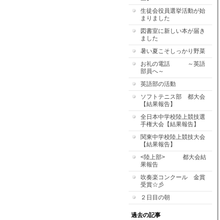
生徒会役員選挙活動が始
まりました
図書室に新しい本が届き
ました
暑い夏こそしっかり野菜
お礼の電話 ～英語
部員へ～
英語部の活動
ソフトテニス部 都大会
【結果報告】
全日本中学校陸上競技選
手権大会【結果報告】
関東中学校陸上競技大会
【結果報告】
<陸上部> 都大会結
果報告
吹奏楽コンクール 金賞
受賞☆彡
２日目の朝
過去の記事