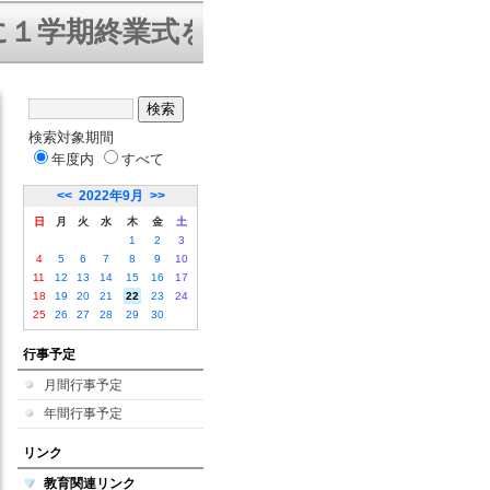
学期終業式を迎えることができました
検索対象期間
年度内
すべて
<<
2022年9月
>>
日
月
火
水
木
金
土
1
2
3
4
5
6
7
8
9
10
11
12
13
14
15
16
17
18
19
20
21
22
23
24
25
26
27
28
29
30
行事予定
月間行事予定
年間行事予定
リンク
教育関連リンク