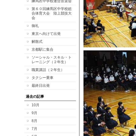
練馬区中学校連合音楽会
第６０回練馬区中学校総
合体育大会 陸上競技大
会
御礼
東京へ向けて出発
解散式
京都駅に集合
ソーシャル・スキル・ト
レーニング（２年生）
職業講話（２年生）
タクシー乗車
最終日出発
過去の記事
10月
9月
8月
7月