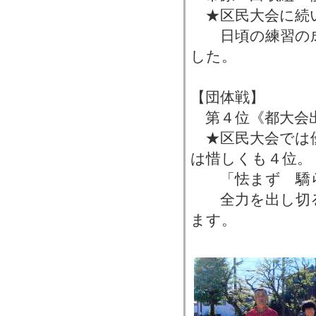
★区民大会に続
日頃の練習の成
した。
【団体戦】
第４位《都大会
★区民大会では
は惜しくも４位。
「怯まず 驕ら
全力を出し切る
ます。