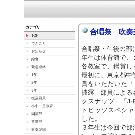
カテゴリ
合唱祭 吹奏
TOP
できごと
合唱祭・午後の部
お知らせ
年生は体育館で、１
給食
各教室で、鑑賞し
緊急連絡
最初に、東京都中
1年
賞をいただいた「
2年
3年
披露。部員による
授業風景
クスナッツ」「J-B
小中一貫教育
トヒッツスペシャ
園芸部
した。
書道部
３年生は今回で部
吹奏楽部