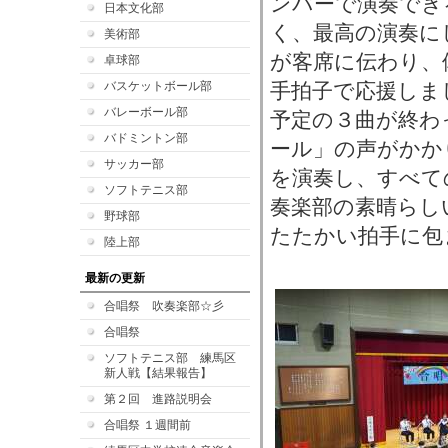
ンバーで演奏でき
日本文化部
く、最高の演奏に
美術部
が客席に伝わり、
卓球部
バスケットボール部
手拍子で応援しま
バレーボール部
予定の３曲が終わ
バドミントン部
ール」の声がかか
サッカー部
を演奏し、すべて
ソフトテニス部
奏楽部の素晴らし
野球部
たたかい拍手に包
陸上部
最新の更新
合唱祭 吹奏楽部☆彡
合唱祭
ソフトテニス部 練馬区
新人戦【結果報告】
第２回 進路説明会
合唱祭 １週間前