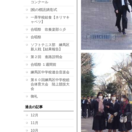
コンクール
[税の標語]表彰式
一斉学校給食【ネリマキ
ャベツ】
合唱祭 吹奏楽部☆彡
合唱祭
ソフトテニス部 練馬区
新人戦【結果報告】
第２回 進路説明会
合唱祭 １週間前
練馬区中学校連合音楽会
第６０回練馬区中学校総
合体育大会 陸上競技大
会
御礼
過去の記事
12月
11月
10月