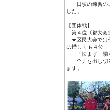
日頃の練習の成
した。
【団体戦】
第４位《都大会
★区民大会では
は惜しくも４位。
「怯まず 驕ら
全力を出し切る
ます。