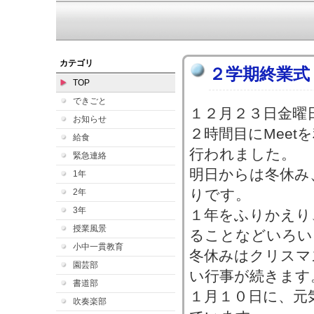
本日
カテゴリ
２学期終業式
TOP
できごと
１２月２３日金曜
お知らせ
２時間目にMeet
給食
行われました。
緊急連絡
明日からは冬休み
1年
りです。
2年
3年
１年をふりかえり
授業風景
ることなどいろい
小中一貫教育
冬休みはクリスマ
園芸部
い行事が続きます
書道部
１月１０日に、元
吹奏楽部