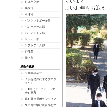
ています。
日本文化部
よいお年をお迎え
美術部
卓球部
バスケットボール部
バレーボール部
バドミントン部
サッカー部
ソフトテニス部
野球部
陸上部
最新の更新
２学期終業式
子供を笑顔にするプロジ
ェクト
K-1杯（ドッチボール大
会）開幕
落ち葉清掃ボランティア
東京都中学校読書感想文