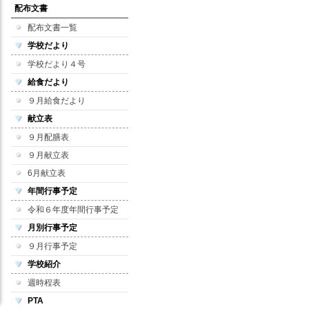
配布文書
配布文書一覧
学校だより
学校だより４号
給食だより
９月給食だより
献立表
９月配膳表
９月献立表
6月献立表
年間行事予定
令和６年度年間行事予定
月別行事予定
９月行事予定
学校紹介
週時程表
PTA