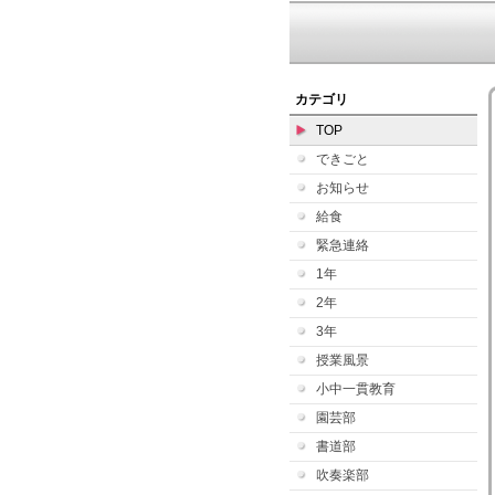
カテゴリ
TOP
できごと
お知らせ
給食
緊急連絡
1年
2年
3年
授業風景
小中一貫教育
園芸部
書道部
吹奏楽部