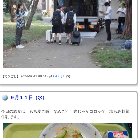
【できごと】 2024-09-12 08:01 up!
いいね！
(5)
９月１１日（水）
今日の給食は、もち麦ご飯、なめこ汁、肉じゃがコロッケ、塩もみ野菜、
牛乳です。