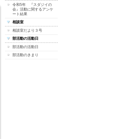
令和5年 『スダジイの
会』活動に関するアンケ
ート結果
相談室
相談室だより３号
部活動の活動日
部活動の活動日
部活動のきまり