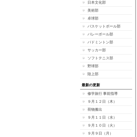
日本文化部
美術部
卓球部
バスケットボール部
バレーボール部
バドミントン部
サッカー部
ソフトテニス部
野球部
陸上部
最新の更新
修学旅行 事前指導
９月１２日（木）
荷物搬出
９月１１日（水）
９月１０日（火）
９月９日（月）