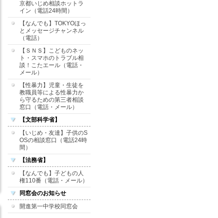
京都いじめ相談ホットラ
イン（電話24時間）
【なんでも】TOKYOほっ
とメッセージチャンネル
（電話）
【ＳＮＳ】こどものネッ
ト・スマホのトラブル相
談！こたエール（電話・
メール）
【性暴力】児童・生徒を
教職員等による性暴力か
ら守るための第三者相談
窓口（電話・メール）
【文部科学省】
【いじめ・友達】子供のS
OSの相談窓口（電話24時
間）
【法務省】
【なんでも】子どもの人
権110番（電話・メール）
同窓会のお知らせ
開進第一中学校同窓会