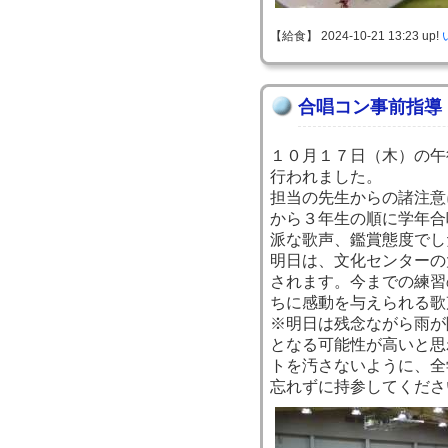
【給食】 2024-10-21 13:23 up!
合唱コン事前指導
１０月１７日（木）の午
行われました。
担当の先生からの諸注意
から３年生の順に学年合
派な歌声、鑑賞態度でし
明日は、文化センターの
されます。今までの練習
ちに感動を与えられる歌
※明日は残念ながら雨が
となる可能性が高いと思
トを汚さないように、全
忘れずに持参してくださ