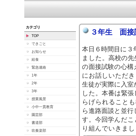
カテゴリ
３年生 面接
TOP
できごと
本日６時間目に３
お知らせ
ました。高校の先
給食
の面接試験の心構
緊急連絡
にお話しいただき
1年
生徒が実際に入室
2年
3年
した。本番は緊張
授業風景
らげられることも
小中一貫教育
ら進路面談と並行
園芸部
す。今回学んだこ
書道部
り組んでいきまし
吹奏楽部