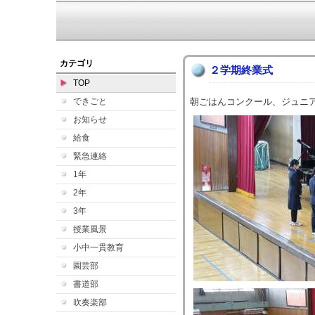
カテゴリ
２学期終業式
TOP
できごと
朝ごはんコンクール、ジュニ
お知らせ
給食
緊急連絡
1年
2年
3年
授業風景
小中一貫教育
園芸部
書道部
吹奏楽部