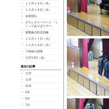
１２月１９日（木）
１２月１８日（水）
全校朝礼
ボランタリーワーク「つ
くってあそぼうデー」
避難拠点防災訓練
１２月１７日（火)
１２月１６日（月）
三味線の授業
12月13日（金）
過去の記事
12月
11月
10月
9月
8月
7月