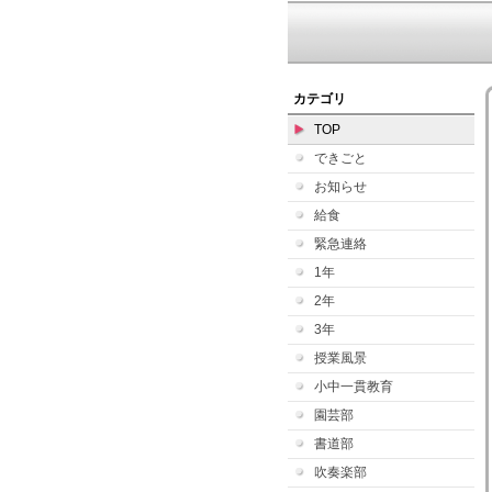
カテゴリ
TOP
できごと
お知らせ
給食
緊急連絡
1年
2年
3年
授業風景
小中一貫教育
園芸部
書道部
吹奏楽部