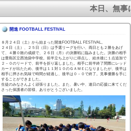
本日、無事に１
開進 FOOTBALL FESTIVAL
８月２４日（土）から始まった開進FOOTBALL FESTIVAL。
２４日（土）、２５日（日）は予選リーグを行い、両日とも２勝をあげ
て、４勝０敗の成績で、２６日（月）の決勝戦に臨みました。決勝の相手
は豊島区立西池袋中学校。前半立ち上がりに得点し、給水後に１点追加で
２－０のリードで、前半を折り返しました。相手に前半終了間際にレッド
カードが出たため、後半は１１対１０のＧＡＭＥになりましたが、後半は
相手に押され気味で時間が経過し、後半は０－０で終了。見事優勝を手に
することができました。
生徒のみなさんよく頑張りました。また、暑い中、連日の応援に来てくだ
さった保護者の皆様、ありがとうございました。