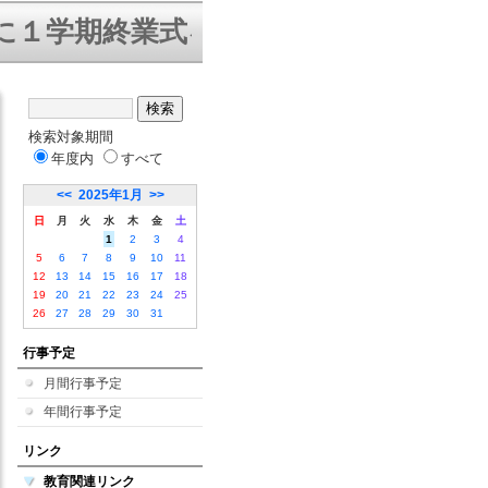
学期終業式を迎えることができました
検索対象期間
年度内
すべて
<<
2025年1月
>>
日
月
火
水
木
金
土
1
2
3
4
5
6
7
8
9
10
11
12
13
14
15
16
17
18
19
20
21
22
23
24
25
26
27
28
29
30
31
行事予定
月間行事予定
年間行事予定
リンク
教育関連リンク