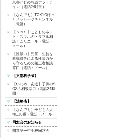
京都いじめ相談ホットラ
イン（電話24時間）
【なんでも】TOKYOほっ
とメッセージチャンネル
（電話）
【ＳＮＳ】こどものネッ
ト・スマホのトラブル相
談！こたエール（電話・
メール）
【性暴力】児童・生徒を
教職員等による性暴力か
ら守るための第三者相談
窓口（電話・メール）
【文部科学省】
【いじめ・友達】子供のS
OSの相談窓口（電話24時
間）
【法務省】
【なんでも】子どもの人
権110番（電話・メール）
同窓会のお知らせ
開進第一中学校同窓会