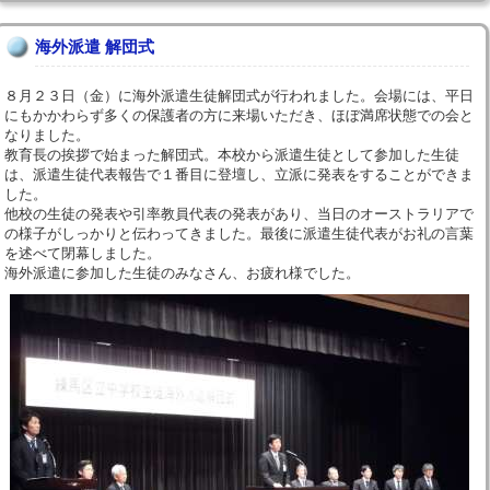
海外派遣 解団式
８月２３日（金）に海外派遣生徒解団式が行われました。会場には、平日
にもかかわらず多くの保護者の方に来場いただき、ほぼ満席状態での会と
なりました。
教育長の挨拶で始まった解団式。本校から派遣生徒として参加した生徒
は、派遣生徒代表報告で１番目に登壇し、立派に発表をすることができま
した。
他校の生徒の発表や引率教員代表の発表があり、当日のオーストラリアで
の様子がしっかりと伝わってきました。最後に派遣生徒代表がお礼の言葉
を述べて閉幕しました。
海外派遣に参加した生徒のみなさん、お疲れ様でした。