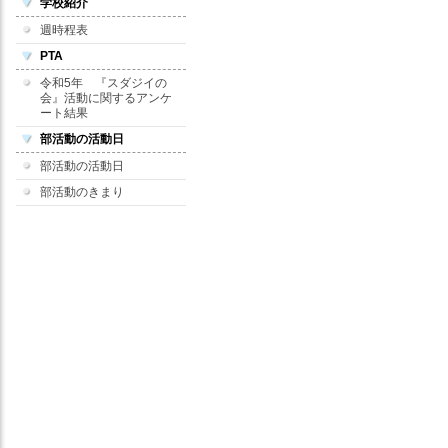
学校紹介
週時程表
PTA
令和5年 『スダジイの
会』活動に関するアンケ
ート結果
部活動の活動日
部活動の活動日
部活動のきまり