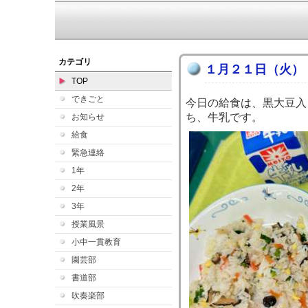
カテゴリ
１月２１日（火）
TOP
できごと
今日の給食は、黒大豆入
ち、牛乳です。
お知らせ
給食
緊急連絡
1年
2年
3年
授業風景
小中一貫教育
園芸部
書道部
吹奏楽部