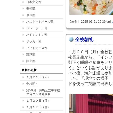
日本文化部
美術部
卓球部
バスケットボール部
【給食】 2025-01-21 12:39 up!
バレーボール部
バドミントン部
全校朝礼
サッカー部
ソフトテニス部
１月２０日（月）全校朝
野球部
校長先生から、「インフ
陸上部
則正く睡眠や食事をとり
う」というお話がありま
最新の更新
その後、海外派遣に参加
１月２１日（火）
した。「現地での様子」
ドを使って英語で発表し
全校朝礼
第59回 練馬区立中学校
連合ダンス発表会
１月２０日（月）
１月１７日（金）