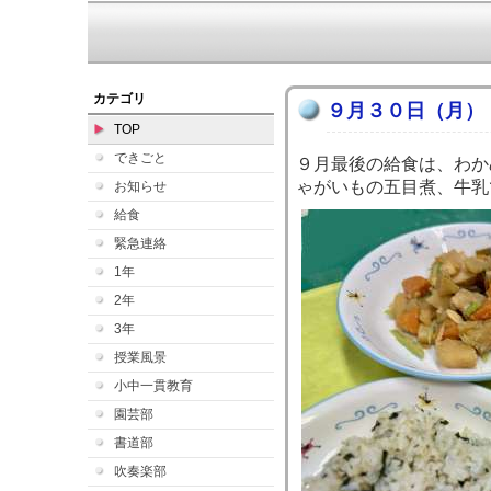
カテゴリ
９月３０日（月）
TOP
できごと
９月最後の給食は、わか
ゃがいもの五目煮、牛乳
お知らせ
給食
緊急連絡
1年
2年
3年
授業風景
小中一貫教育
園芸部
書道部
吹奏楽部