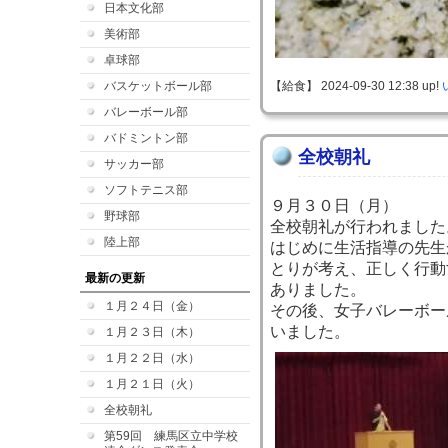
日本文化部
美術部
卓球部
バスケットボール部
【給食】 2024-09-30 12:38 up!
バレーボール部
バドミントン部
全校朝礼
サッカー部
ソフトテニス部
９月３０日（月）
野球部
全校朝礼が行われました
陸上部
はじめに生活指導の先生
とりが考え、正しく行動
最新の更新
ありました。
１月２４日（金）
その後、女子バレーボー
いました。
１月２３日（木）
１月２２日（水）
１月２１日（火）
全校朝礼
第59回 練馬区立中学校