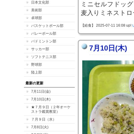
日本文化部
ミニセルフドッグ
美術部
麦入りミネストロ
卓球部
【給食】 2025-07-11 16:08 up!
バスケットボール部
バレーボール部
バドミントン部
7月10日(木)
サッカー部
ソフトテニス部
野球部
陸上部
最新の更新
7月11日(金)
7月10日(木)
★７月９日（２年オーケ
ストラ鑑賞教室）
７月９日（水）
7月8日(火)