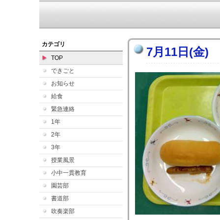
カテゴリ
7月11日(金)
TOP
できごと
お知らせ
給食
緊急連絡
1年
2年
3年
授業風景
小中一貫教育
園芸部
書道部
吹奏楽部