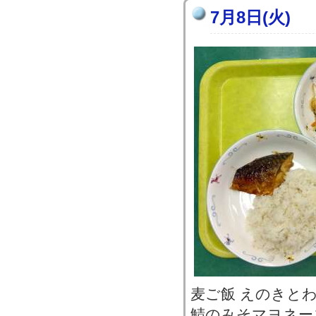
7月8日(火)
麦ご飯 えのきと
鯖のみそマヨネー