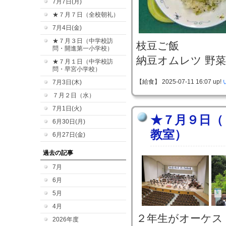
7月7日(月)
★７月７日（全校朝礼）
7月4日(金)
★７月３日（中学校訪
枝豆ご飯
問・開進第一小学校）
納豆オムレツ 野
★７月１日（中学校訪
問・早宮小学校）
【給食】 2025-07-11 16:07 up!
7月3日(木)
７月２日（水）
7月1日(火)
★７月９日（
6月30日(月)
教室）
6月27日(金)
過去の記事
7月
6月
5月
4月
２年生がオーケス
2026年度