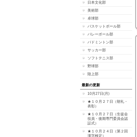
日本文化部
美術部
卓球部
バスケットボール部
バレーボール部
バドミントン部
サッカー部
ソフトテニス部
野球部
陸上部
最新の更新
10月27日(月)
★１０月２７日（朝礼・
表彰）
★１０月２７日（生徒会
役員・後期専門委員会認
証式）
★１０月２４日（第２回
漢字検定）