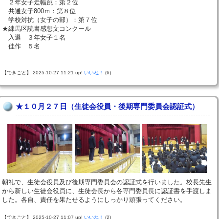
２年女子走幅跳：第２位
共通女子800ｍ：第８位
学校対抗（女子の部）：第７位
★練馬区読書感想文コンクール
入選 ３年女子１名
佳作 ５名
【できごと】 2025-10-27 11:21 up!
いいね！
(6)
★１０月２７日（生徒会役員・後期専門委員会認証式）
朝礼で、生徒会役員及び後期専門委員会の認証式を行いました。校長先生
から新しい生徒会役員に、生徒会長から各専門委員長に認証書を手渡しま
した。各自、責任を果たせるようにしっかり頑張ってください。
【できごと】 2025-10-27 11:07 up!
いいね！
(2)