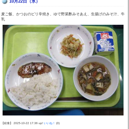
10月22日（水）
麦ご飯、かつおのピリ辛焼き、ゆで野菜酢みそあえ、生揚げのみそ汁、牛
乳
【給食】 2025-10-22 17:36 up!
いいね！
(0)