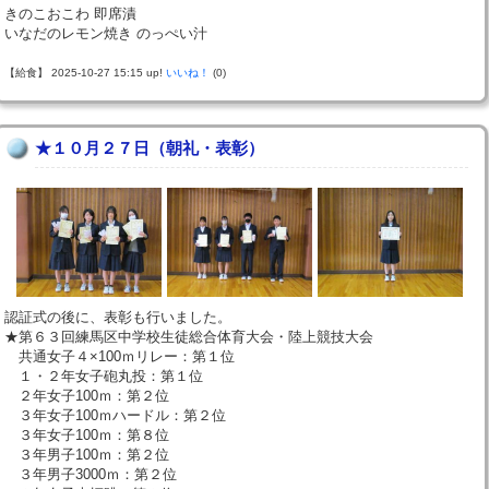
きのこおこわ 即席漬
いなだのレモン焼き のっぺい汁
【給食】 2025-10-27 15:15 up!
いいね！
(0)
★１０月２７日（朝礼・表彰）
認証式の後に、表彰も行いました。
★第６３回練馬区中学校生徒総合体育大会・陸上競技大会
共通女子４×100ｍリレー：第１位
１・２年女子砲丸投：第１位
２年女子100ｍ：第２位
３年女子100ｍハードル：第２位
３年女子100ｍ：第８位
３年男子100ｍ：第２位
３年男子3000ｍ：第２位