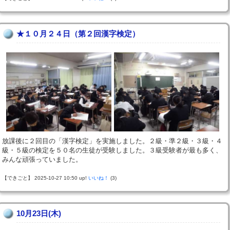
★１０月２４日（第２回漢字検定）
放課後に２回目の「漢字検定」を実施しました。２級・準２級・３級・４
級・５級の検定を５０名の生徒が受験しました。３級受験者が最も多く、
みんな頑張っていました。
【できごと】 2025-10-27 10:50 up!
いいね！
(3)
10月23日(木)