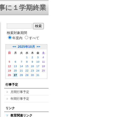
に１学期終業式を迎えることができま
検索対象期間
年度内
すべて
<<
2025年10月
>>
日
月
火
水
木
金
土
1
2
3
4
5
6
7
8
9
10
11
12
13
14
15
16
17
18
19
20
21
22
23
24
25
26
27
28
29
30
31
行事予定
月間行事予定
年間行事予定
リンク
教育関連リンク