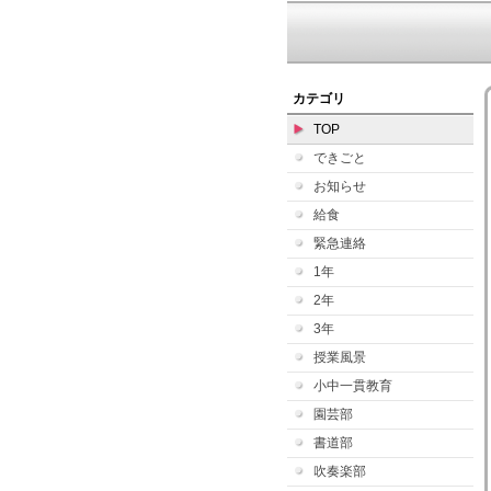
カテゴリ
TOP
できごと
お知らせ
給食
緊急連絡
1年
2年
3年
授業風景
小中一貫教育
園芸部
書道部
吹奏楽部