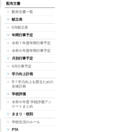
配布文書
配布文書一覧
献立表
6月献立表
年間行事予定
令和７年度年間行事予定
令和６年度年間行事予定
月別行事予定
4月行事予定
学力向上計画
R７学力向上を図るための
全体計画
学校評価
令和６年度 学校評価アン
ケートまとめ
きまり・校則
学校生活のルール
PTA