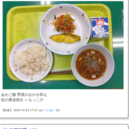
あわご飯 野菜のおかか和え
鮭の黄金焼き いもっこ汁
【給食】 2025-10-23 17:37 up!
いいね！
(0)