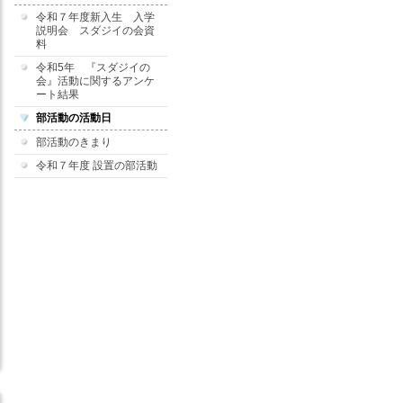
令和７年度新入生 入学
説明会 スダジイの会資
料
令和5年 『スダジイの
会』活動に関するアンケ
ート結果
部活動の活動日
部活動のきまり
令和７年度 設置の部活動