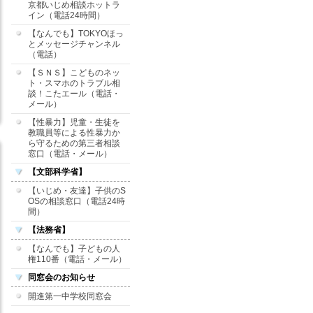
京都いじめ相談ホットラ
イン（電話24時間）
【なんでも】TOKYOほっ
とメッセージチャンネル
（電話）
【ＳＮＳ】こどものネッ
ト・スマホのトラブル相
談！こたエール（電話・
メール）
【性暴力】児童・生徒を
教職員等による性暴力か
ら守るための第三者相談
窓口（電話・メール）
【文部科学省】
【いじめ・友達】子供のS
OSの相談窓口（電話24時
間）
【法務省】
【なんでも】子どもの人
権110番（電話・メール）
同窓会のお知らせ
開進第一中学校同窓会