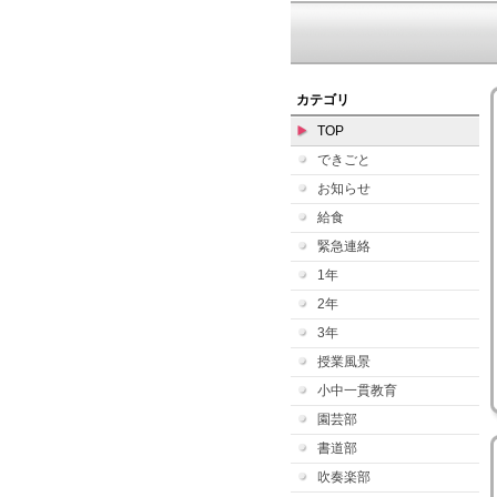
カテゴリ
TOP
できごと
お知らせ
給食
緊急連絡
1年
2年
3年
授業風景
小中一貫教育
園芸部
書道部
吹奏楽部