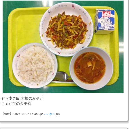
もち麦ご飯 大根のみそ汁
じゃが芋の金平煮
【給食】 2025-11-07 15:45 up!
いいね！
(0)