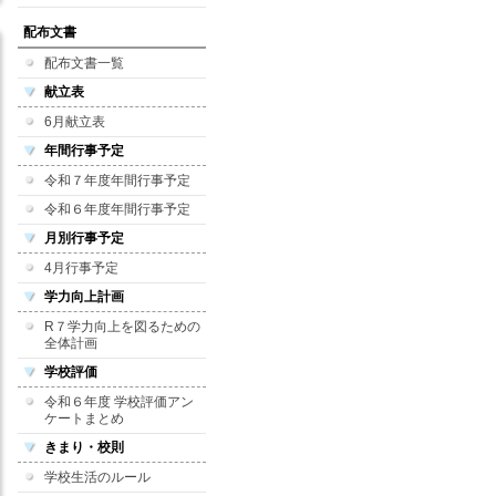
配布文書
配布文書一覧
献立表
6月献立表
年間行事予定
令和７年度年間行事予定
令和６年度年間行事予定
月別行事予定
4月行事予定
学力向上計画
R７学力向上を図るための
全体計画
学校評価
令和６年度 学校評価アン
ケートまとめ
きまり・校則
学校生活のルール