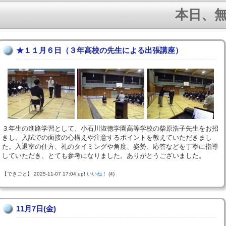
本日、無事
★１１月６日（３年高校の先生による出張講座）
３年生の進路学習として、小石川淑徳学園高等学校の柴原浩子先生をお招
きし、入試での面接の心構えや注意するポイントを教えていただきまし
た。入退室の仕方、礼のタイミングや角度、姿勢、応答などを丁寧に指導
していただき、とても参考になりました。ありがとうございました。
【できごと】 2025-11-07 17:04 up!
いいね！
(4)
11月7日(金)