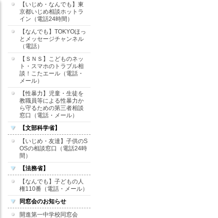
【いじめ・なんでも】東
京都いじめ相談ホットラ
イン（電話24時間）
【なんでも】TOKYOほっ
とメッセージチャンネル
（電話）
【ＳＮＳ】こどものネッ
ト・スマホのトラブル相
談！こたエール（電話・
メール）
【性暴力】児童・生徒を
教職員等による性暴力か
ら守るための第三者相談
窓口（電話・メール）
【文部科学省】
【いじめ・友達】子供のS
OSの相談窓口（電話24時
間）
【法務省】
【なんでも】子どもの人
権110番（電話・メール）
同窓会のお知らせ
開進第一中学校同窓会