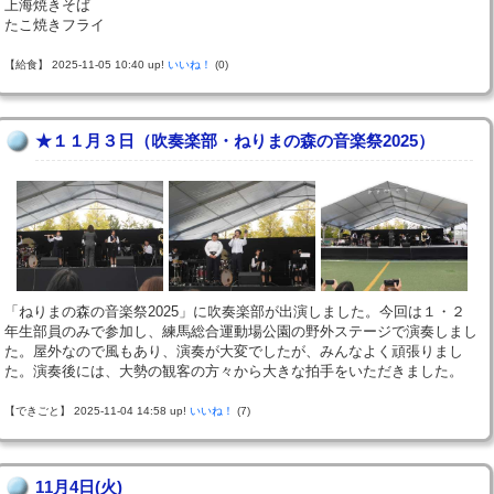
上海焼きそば
たこ焼きフライ
【給食】 2025-11-05 10:40 up!
いいね！
(0)
★１１月３日（吹奏楽部・ねりまの森の音楽祭2025）
「ねりまの森の音楽祭2025」に吹奏楽部が出演しました。今回は１・２
年生部員のみで参加し、練馬総合運動場公園の野外ステージで演奏しまし
た。屋外なので風もあり、演奏が大変でしたが、みんなよく頑張りまし
た。演奏後には、大勢の観客の方々から大きな拍手をいただきました。
【できごと】 2025-11-04 14:58 up!
いいね！
(7)
11月4日(火)