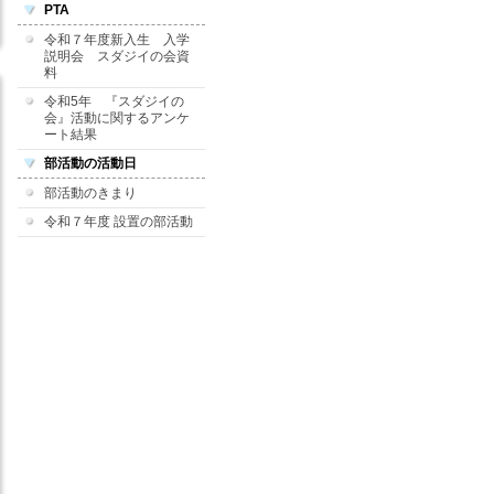
PTA
令和７年度新入生 入学
説明会 スダジイの会資
料
令和5年 『スダジイの
会』活動に関するアンケ
ート結果
部活動の活動日
部活動のきまり
令和７年度 設置の部活動