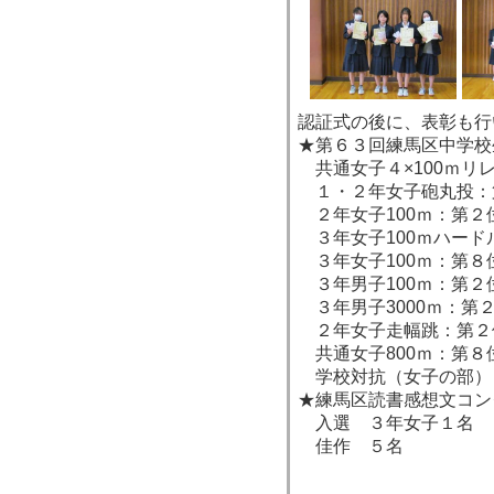
認証式の後に、表彰も行
★第６３回練馬区中学校
共通女子４×100ｍリ
１・２年女子砲丸投：
２年女子100ｍ：第２
３年女子100ｍハード
３年女子100ｍ：第８
３年男子100ｍ：第２
３年男子3000ｍ：第
２年女子走幅跳：第２
共通女子800ｍ：第８
学校対抗（女子の部）
★練馬区読書感想文コン
入選 ３年女子１名
佳作 ５名