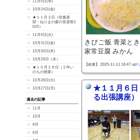
11月5日(水)
10月24日(金)
★１１月３日（吹奏楽
部・ねりまの森の音楽祭2
025）
11月4日(火)
きびご飯 青菜と
10月31日(金)
家常豆腐 みかん
10月30日(木)
10月29日（水）
【給食】 2025-11-11 16:47 up!
★１０月２８日（２年い
のちの授業）
10月28日(火)
★１１月６日
10月27日(月)
る出張講座）
過去の記事
11月
10月
9月
8月