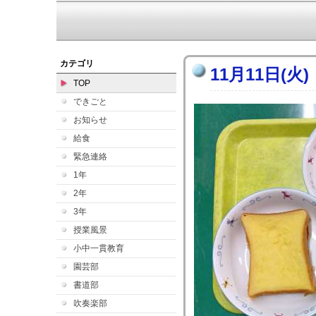
カテゴリ
11月11日(火)
TOP
できごと
お知らせ
給食
緊急連絡
1年
2年
3年
授業風景
小中一貫教育
園芸部
書道部
吹奏楽部