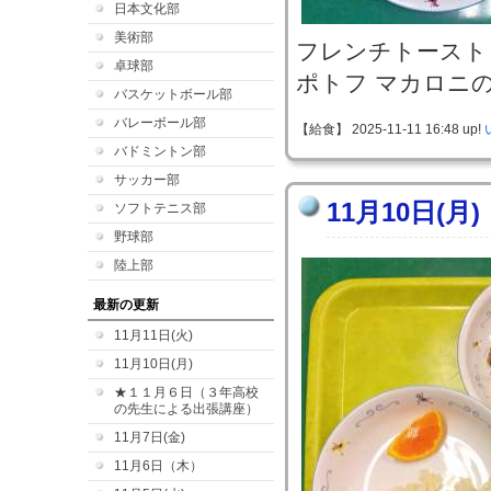
日本文化部
美術部
フレンチトースト
卓球部
ポトフ マカロニ
バスケットボール部
バレーボール部
【給食】 2025-11-11 16:48 up!
バドミントン部
サッカー部
11月10日(月)
ソフトテニス部
野球部
陸上部
最新の更新
11月11日(火)
11月10日(月)
★１１月６日（３年高校
の先生による出張講座）
11月7日(金)
11月6日（木）