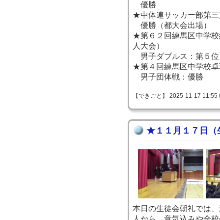
優勝
★中体連サッカー部第三
優勝（都大会出場）
★第６２回練馬区中学校
人大会）
男子ダブルス：第５位
★第４回練馬区中学校卓
男子団体戦：優勝
【できごと】 2025-11-17 11:55 
★１１月１７日（
本日の生徒会朝礼では、
人から、意気込みや全校