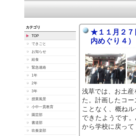
カテゴリ
★１１月２７
TOP
内めぐり４）
できごと
お知らせ
給食
緊急連絡
1年
2年
浅草では、お土産
3年
た。計画したコー
授業風景
小中一貫教育
ことなく、概ねル
園芸部
できたようです。
書道部
から学校に戻って
吹奏楽部