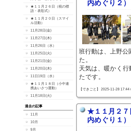
内めぐり２）
★１１月２６日（税の標
語・表彰式）
★１１月２０日（スマイ
ル活動）
11月28日(金)
11月27日(木)
11月26日（水）
班行動は、上野公
11月25日(火)
た。
11月21日(金)
天気は、暖かく行
11月20日(木)
たです。
11日19日（水）
★１１月１８日（小中連
携あいさつ運動）
【できごと】 2025-11-28 17:44 
11月18日(火)
過去の記事
★１１月２７
11月
内めぐり１）
10月
9月