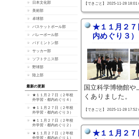
日本文化部
【できごと】 2025-11-28 18:01 
美術部
卓球部
★１１月２７
バスケットボール部
内めぐり３）
バレーボール部
バドミントン部
サッカー部
ソフトテニス部
野球部
陸上部
国立科学博物館や
最新の更新
★１１月２７日（２年校
くありました。
外学習・都内めぐり４）
★１１月２７日（２年校
【できごと】 2025-11-28 17:52 
外学習・都内めぐり３）
★１１月２７日（２年校
外学習・都内めぐり２）
★１１月２７
★１１月２７日（２年校
外学習・都内めぐり１）