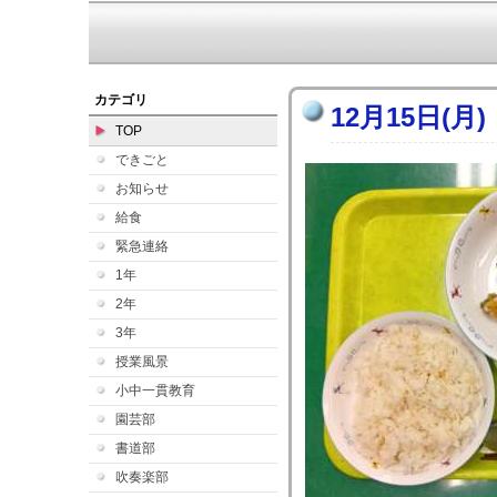
カテゴリ
12月15日(月)
TOP
できごと
お知らせ
給食
緊急連絡
1年
2年
3年
授業風景
小中一貫教育
園芸部
書道部
吹奏楽部