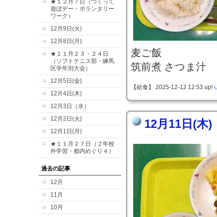
★１２月７日（つくって
遊ぼデー・ボランタリー
ワーク）
12月9日(火)
12月8日(月)
麦ご飯
★１１月２３・２４日
（ソフトテニス部・練馬
筑前煮 さつま汁
区学年別大会）
12月5日(金)
【給食】 2025-12-12 12:53 up!
12月4日(木)
12月3日（水）
12月2日(火)
12月11日(木)
12月1日(月)
★１１月２７日（２年校
外学習・都内めぐり４）
過去の記事
12月
11月
10月