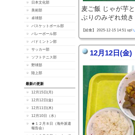
日本文化部
麦ご飯 じゃが芋
美術部
ぶりのみぞれ焼き
卓球部
バスケットボール部
【給食】 2025-12-15 14:51 up!
バレーボール部
バドミントン部
サッカー部
12月12日(金)
ソフトテニス部
野球部
陸上部
最新の更新
12月15日(月)
12月12日(金)
12月11日(木)
12月10日（水）
★１２月８日（海外派遣
報告会）