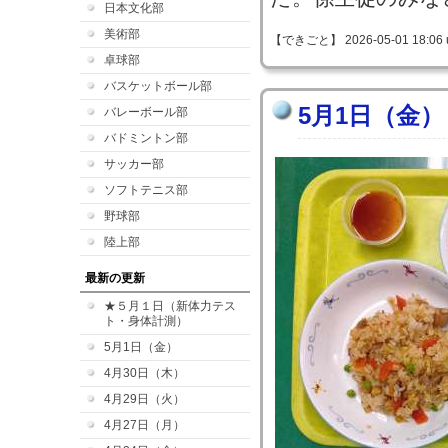
日本文化部
美術部
【できごと】 2026-05-01 18:06 
卓球部
バスケットボール部
5月1日（金）
バレーボール部
バドミントン部
サッカー部
ソフトテニス部
野球部
陸上部
最新の更新
★５月１日（新体力テス
ト・身体計測）
5月1日（金）
4月30日（木）
4月29日（火）
4月27日（月）