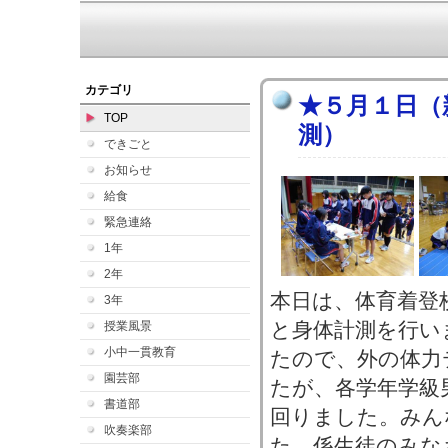
カテゴリ
★５月１日（
TOP
測）
できごと
お知らせ
給食
緊急連絡
1年
2年
本日は、体育着登
3年
と身体計測を行い
授業風景
小中一貫教育
たので、外の体力
園芸部
たが、各学年学級
書道部
回りました。みん
吹奏楽部
た。係生徒のみな