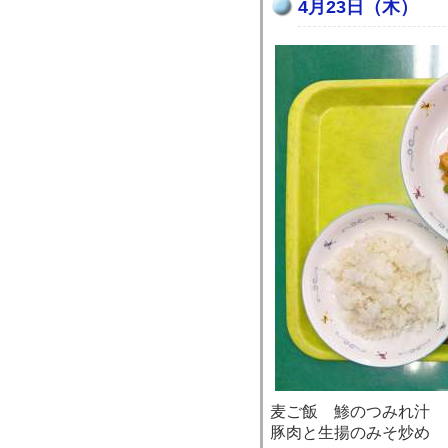
4月23日（木）
麦ご飯 鯵のつみれ汁
豚肉と生揚のみそ炒め