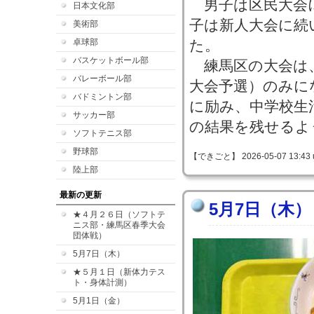
男子は区民大会
日本文化部
子は新人大会に続
美術部
卓球部
た。
バスケットボール部
練馬区の大会は
バレーボール部
大会予選）のみに
バドミントン部
に励み、中学校生
サッカー部
の結果を残せるよ
ソフトテニス部
野球部
【できごと】 2026-05-07 13:43 
陸上部
最新の更新
5月7日（木）
★４月２６日（ソフトテ
ニス部・練馬区春季大会
団体戦）
5月7日（木）
★５月１日（新体力テス
ト・身体計測）
5月1日（金）