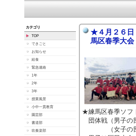
カテゴリ
★４月２６日
TOP
馬区春季大会
できごと
お知らせ
給食
緊急連絡
1年
2年
3年
授業風景
小中一貫教育
★練馬区春季ソフ
園芸部
団体戦（男子の
書道部
（女子の部
吹奏楽部