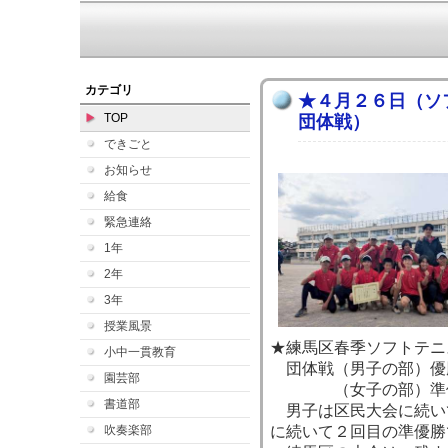
カテゴリ
★４月２６日（ソ
TOP
団体戦）
できごと
お知らせ
給食
緊急連絡
1年
2年
3年
授業風景
★練馬区春季ソフトテニ
小中一貫教育
団体戦（男子の部）優
園芸部
（女子の部）準
書道部
男子は区民大会に続い
吹奏楽部
に続いて２回目の準優勝