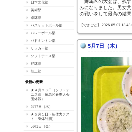
練馬区の大会は、残す
日本文化部
みになりました。男女共
美術部
の戦いをして最高の結果
卓球部
【できごと】 2026-05-07 13:43 
バスケットボール部
バレーボール部
バドミントン部
5月7日（木）
サッカー部
ソフトテニス部
野球部
陸上部
最新の更新
★４月２６日（ソフトテ
ニス部・練馬区春季大会
団体戦）
5月7日（木）
★５月１日（新体力テス
ト・身体計測）
5月1日（金）