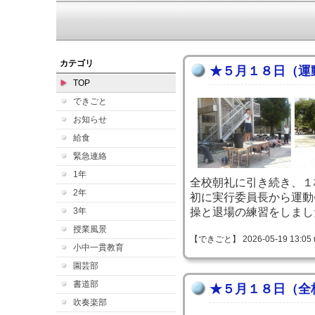
カテゴリ
★５月１８日（運
TOP
できごと
お知らせ
給食
緊急連絡
1年
全校朝礼に引き続き、１
2年
初に実行委員長から運動
3年
操と退場の練習をしまし
授業風景
【できごと】 2026-05-19 13:05 
小中一貫教育
園芸部
書道部
★５月１８日（全
吹奏楽部