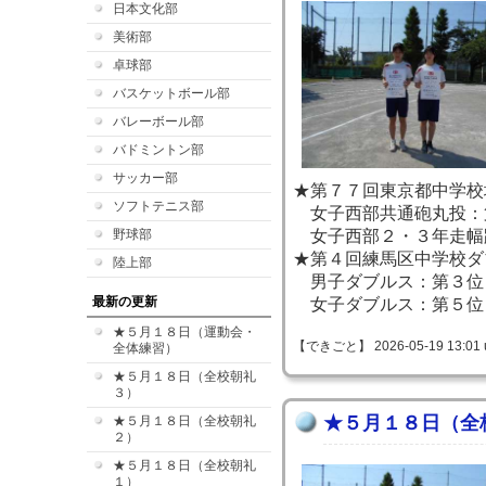
日本文化部
美術部
卓球部
バスケットボール部
バレーボール部
バドミントン部
サッカー部
★第７７回東京都中学校
ソフトテニス部
女子西部共通砲丸投：
野球部
女子西部２・３年走幅
★第４回練馬区中学校ダ
陸上部
男子ダブルス：第３位
最新の更新
女子ダブルス：第５位
★５月１８日（運動会・
【できごと】 2026-05-19 13:01 
全体練習）
★５月１８日（全校朝礼
３）
★５月１８日（全
★５月１８日（全校朝礼
２）
★５月１８日（全校朝礼
１）